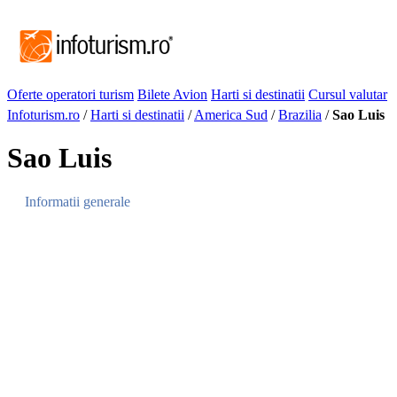
Oferte operatori turism
Bilete Avion
Harti si destinatii
Cursul valutar
Infoturism.ro
/
Harti si destinatii
/
America Sud
/
Brazilia
/
Sao Luis
Sao Luis
Informatii generale