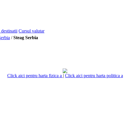
 destinatii
Cursul valutar
Serbia
/
Steag Serbia
Click aici pentru harta fizica a
|
Click aici pentru harta politica a