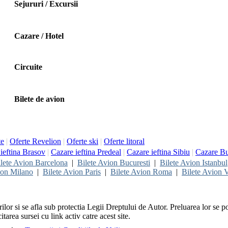
Sejururi / Excursii
Cazare / Hotel
Circuite
Bilete de avion
te
|
Oferte Revelion
|
Oferte ski
|
Oferte litoral
ieftina Brasov
|
Cazare ieftina Predeal
|
Cazare ieftina Sibiu
|
Cazare Bu
lete Avion Barcelona
|
Bilete Avion Bucuresti
|
Bilete Avion Istanbul
ion Milano
|
Bilete Avion Paris
|
Bilete Avion Roma
|
Bilete Avion V
rilor si se afla sub protectia Legii Dreptului de Autor. Preluarea lor se p
itarea sursei cu link activ catre acest site.