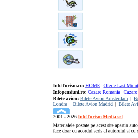
InfoTurism.ro:
HOME
|
Oferte Last Minu
Infopensiuni.ro:
Cazare Romania
|
Cazare 
Bilete avion:
Bilete Avion Amsterdam
|
Bi
Londra
|
Bilete Avion Madrid
|
Bilete Av
2001 - 2026
InfoTurism Media srl
.
Materialele postate pe acest site apartin auto
face doar cu acordul scris al autorului si cu c