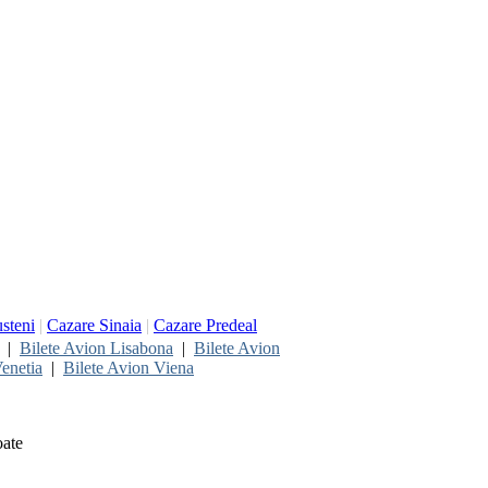
steni
|
Cazare Sinaia
|
Cazare Predeal
|
Bilete Avion Lisabona
|
Bilete Avion
enetia
|
Bilete Avion Viena
oate