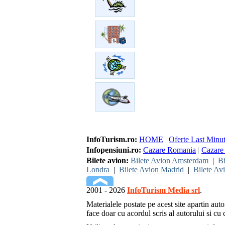
InfoTurism.ro:
HOME
|
Oferte Last Minu
Infopensiuni.ro:
Cazare Romania
|
Cazare 
Bilete avion:
Bilete Avion Amsterdam
|
Bi
Londra
|
Bilete Avion Madrid
|
Bilete Av
2001 - 2026
InfoTurism Media srl
.
Materialele postate pe acest site apartin auto
face doar cu acordul scris al autorului si cu c