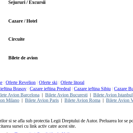
Sejururi / Excursii
Cazare / Hotel
Circuite
Bilete de avion
te
|
Oferte Revelion
|
Oferte ski
|
Oferte litoral
ieftina Brasov
|
Cazare ieftina Predeal
|
Cazare ieftina Sibiu
|
Cazare Bu
lete Avion Barcelona
|
Bilete Avion Bucuresti
|
Bilete Avion Istanbul
ion Milano
|
Bilete Avion Paris
|
Bilete Avion Roma
|
Bilete Avion V
rilor si se afla sub protectia Legii Dreptului de Autor. Preluarea lor se p
itarea sursei cu link activ catre acest site.