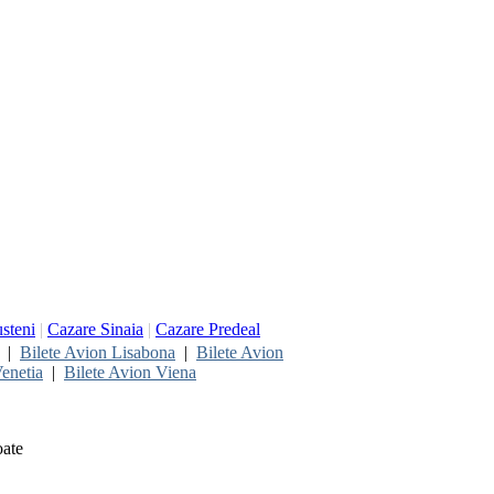
steni
|
Cazare Sinaia
|
Cazare Predeal
|
Bilete Avion Lisabona
|
Bilete Avion
enetia
|
Bilete Avion Viena
oate