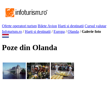
Oferte operatori turism
Bilete Avion
Harti si destinatii
Cursul valutar
Infoturism.ro
/
Harti si destinatii
/
Europa
/
Olanda
/
Galerie foto
Poze din Olanda