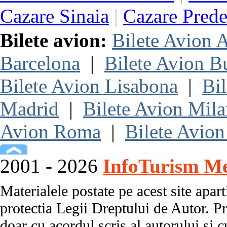
Cazare Sinaia
|
Cazare Prede
Bilete avion:
Bilete Avion
Barcelona
|
Bilete Avion B
Bilete Avion Lisabona
|
Bi
Madrid
|
Bilete Avion Mil
Avion Roma
|
Bilete Avion
2001 - 2026
InfoTurism Me
Materialele postate pe acest site apart
protectia Legii Dreptului de Autor. Pr
doar cu acordul scris al autorului si c