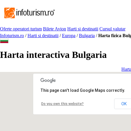
Oferte operatori turism
Bilete Avion
Harti si destinatii
Cursul valutar
Infoturism.ro
/
Harti si destinatii
/
Europa
/
Bulgaria
/
Harta fizica Bul
Harta interactiva Bulgaria
Harta
This page can't load Google Maps correctly.
OK
Do you own this website?