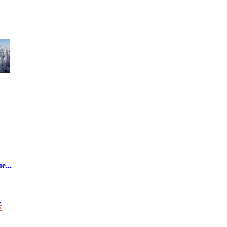
e...
.
€