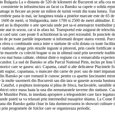
n Bulgaria La o distanta de 520 de kilometri de Bucuresti se afla cea ma
iile consistente in infrastructura au facut ca Bansko sa capete o solida rep
atrage in fiecare an peste un milion de turisti veniti din toata lumea. T
mbrie pana in mai, iar lungimea totala a pistelor marcate este de 65 de
 1600 de metri, si Shiligarnika, intre 1700 si 2500 de metri altitudine. Ex
rd au la dispozitie o arie speciala unde pot sa-si amenajeze trambuline pen
e atat in sezon, cat si in afara lui. Transportul este asigurat de telesch
ui card unic care poate fi achizitionat la un pret rezonabil. In punctele
i de pe toate partiile importante si informatii despre starea vremii. Par
ofera o combinatie unica intre o statiune de schi dotata cu toate facilita
 statiune, atrage prin strazile inguste si pitoresti, prin casele fortificate
rin muzeele cu colectii bogate si nu in ultimul rand prin tavernele tradi
cea mai buna calitate, obtinut dintr-o regiune cu o remarcabila experienta
lcanilor. La sud de Bansko se afla Parcul National Pirin, inclus pe list
r istorice care se gasesc aici. Capama, cataif si alte delicatese Placintele
numiti sugiuc, capamaua, o mancare din carne de porc sau de miel impanata 
 din Bansko pe care romanii le cunosc pentru ca apartin fascinantei mixtu
ce la multe saormerii din Bucuresti sau din tara se gaseste aceasta bautura
. Cataiful, o prajitura insiropata si plina de frisca, baclavalele, sarailiile
obicei orice masa luata la una din nenumaratele taverne din statiune.
ele Muntilor Pirin, in imediata apropiere a telegondolei care face legatura
nde puteti sa va relaxati prin intermediul masajelor shiatsu. La Come Pr
na din Bansko gatita chiar in fata dumneavoastra in showuri culinare d
 si prin programele de folclor care se organizeaza periodic.