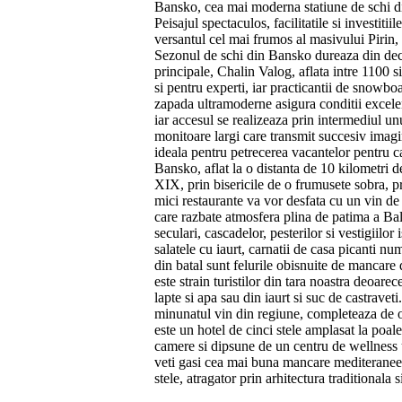
Bansko, cea mai moderna statiune de schi di
Peisajul spectaculos, facilitatile si investit
versantul cel mai frumos al masivului Pirin, 
Sezonul de schi din Bansko dureaza din dece
principale, Chalin Valog, aflata intre 1100 si
si pentru experti, iar practicantii de snowboa
zapada ultramoderne asigura conditii excelent
iar accesul se realizeaza prin intermediul un
monitoare largi care transmit succesiv imagin
ideala pentru petrecerea vacantelor pentru ca 
Bansko, aflat la o distanta de 10 kilometri de
XIX, prin bisericile de o frumusete sobra, p
mici restaurante va vor desfata cu un vin de 
care razbate atmosfera plina de patima a Ba
seculari, cascadelor, pesterilor si vestigiilo
salatele cu iaurt, carnatii de casa picanti 
din batal sunt felurile obisnuite de mancare
este strain turistilor din tara noastra deoare
lapte si apa sau din iaurt si suc de castraveti
minunatul vin din regiune, completeaza de 
este un hotel de cinci stele amplasat la poal
camere si dipsune de un centru de wellness u
veti gasi cea mai buna mancare mediteraneea
stele, atragator prin arhitectura traditionala