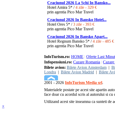
Craciunul 2026 La Schi In Bansko...
Hotel Amira 5* /
4 zile - 329 €
prin agentia Pico Mar Travel
Craciunul 2026 In Bansko Hotel...
Hotel Ores 5* /
3 zile - 393 €
prin agentia Pico Mar Travel
Craciunul 2026 In Bansko Apart...
Hotel Regnum Bansko 5* /
4 zile - 485 €
prin agentia Pico Mar Travel
InfoTurism.ro:
HOME
|
Oferte Last Minu
Infopensiuni.ro:
Cazare Romania
|
Cazare 
Bilete avion:
Bilete Avion Amsterdam
|
Bi
Londra
|
Bilete Avion Madrid
|
Bilete Av
2001 - 2026
InfoTurism Media srl
.
Materialele postate pe acest site apartin auto
face doar cu acordul scris al autorului si cu c
Utilizand acest site inseamna ca sunteti de 
×