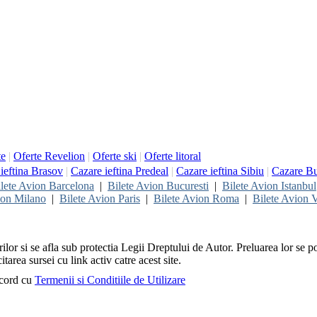
te
|
Oferte Revelion
|
Oferte ski
|
Oferte litoral
ieftina Brasov
|
Cazare ieftina Predeal
|
Cazare ieftina Sibiu
|
Cazare Bu
lete Avion Barcelona
|
Bilete Avion Bucuresti
|
Bilete Avion Istanbul
ion Milano
|
Bilete Avion Paris
|
Bilete Avion Roma
|
Bilete Avion V
rilor si se afla sub protectia Legii Dreptului de Autor. Preluarea lor se p
itarea sursei cu link activ catre acest site.
acord cu
Termenii si Conditiile de Utilizare