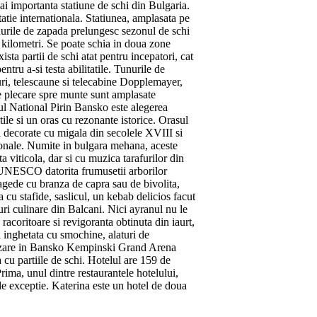
i importanta statiune de schi din Bulgaria.
utatie internationala. Statiunea, amplasata pe
unurile de zapada prelungesc sezonul de schi
 kilometri. Se poate schia in doua zone
ista partii de schi atat pentru incepatori, cat
tru a-si testa abilitatile. Tunurile de
iuri, telescaune si telecabine Dopplemayer,
 de plecare spre munte sunt amplasate
cul National Pirin Bansko este alegerea
tile si un oras cu rezonante istorice. Orasul
 si decorate cu migala din secolele XVIII si
tionale. Numite in bulgara mehana, aceste
 viticola, dar si cu muzica tarafurilor din
a UNESCO datorita frumusetii arborilor
 fragede cu branza de capra sau de bivolita,
cu stafide, saslicul, un kebab delicios facut
ri culinare din Balcani. Nici ayranul nu le
 racoritoare si revigoranta obtinuta din iaurt,
 si inghetata cu smochine, alaturi de
 Cazare in Bansko Kempinski Grand Arena
 cu partiile de schi. Hotelul are 159 de
ima, unul dintre restaurantele hotelului,
e exceptie. Katerina este un hotel de doua