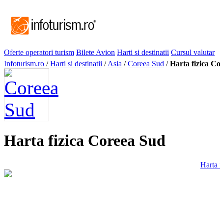
Oferte operatori turism
Bilete Avion
Harti si destinatii
Cursul valutar
Infoturism.ro
/
Harti si destinatii
/
Asia
/
Coreea Sud
/
Harta fizica C
Harta fizica Coreea Sud
Harta 