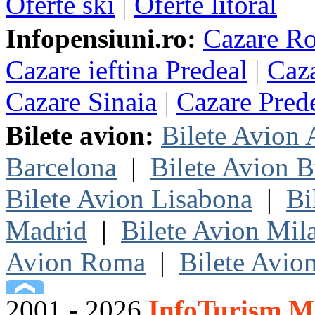
Oferte ski
|
Oferte litoral
Infopensiuni.ro:
Cazare R
Cazare ieftina Predeal
|
Caza
Cazare Sinaia
|
Cazare Pred
Bilete avion:
Bilete Avion
Barcelona
|
Bilete Avion B
Bilete Avion Lisabona
|
Bi
Madrid
|
Bilete Avion Mil
Avion Roma
|
Bilete Avio
2001 - 2026
InfoTurism Me