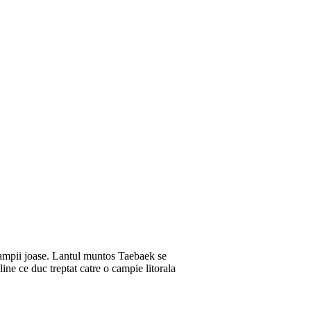
i campii joase. Lantul muntos Taebaek se
ine ce duc treptat catre o campie litorala