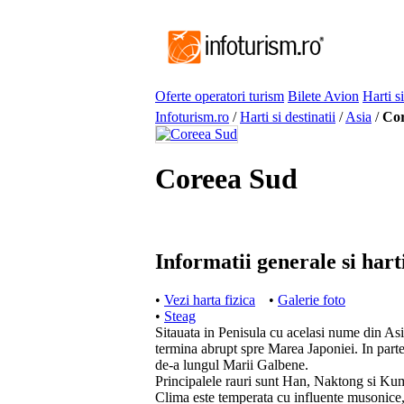
Oferte operatori turism
Bilete Avion
Harti si
Infoturism.ro
/
Harti si destinatii
/
Asia
/
Cor
Coreea Sud
Informatii generale si har
•
Vezi harta fizica
•
Galerie foto
•
Steag
Sitauata in Penisula cu acelasi nume din Asia
termina abrupt spre Marea Japoniei. In partea
de-a lungul Marii Galbene.
Principalele rauri sunt Han, Naktong si Ku
Clima este temperata cu influente musonice, 