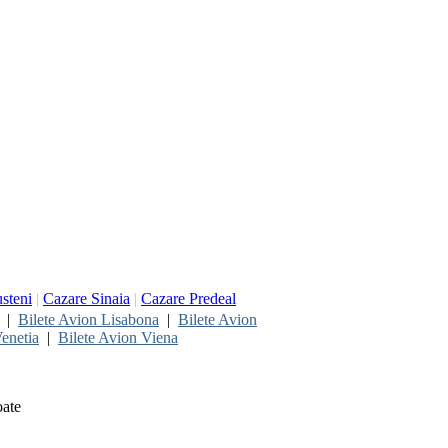
steni
|
Cazare Sinaia
|
Cazare Predeal
|
Bilete Avion Lisabona
|
Bilete Avion
enetia
|
Bilete Avion Viena
oate