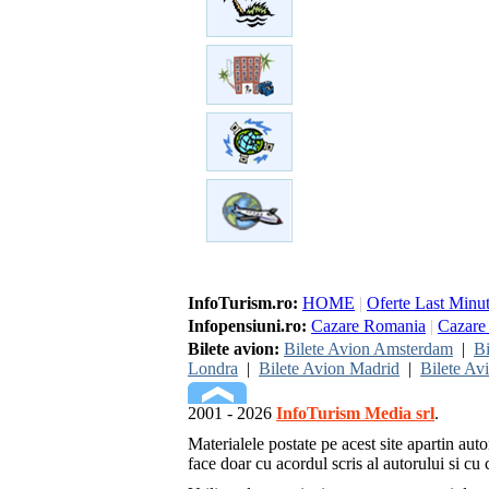
InfoTurism.ro:
HOME
|
Oferte Last Minu
Infopensiuni.ro:
Cazare Romania
|
Cazare 
Bilete avion:
Bilete Avion Amsterdam
|
Bi
Londra
|
Bilete Avion Madrid
|
Bilete Av
2001 - 2026
InfoTurism Media srl
.
Materialele postate pe acest site apartin auto
face doar cu acordul scris al autorului si cu c