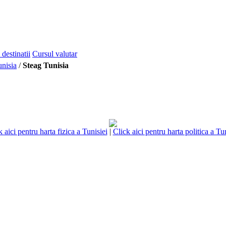
 destinatii
Cursul valutar
unisia
/
Steag Tunisia
k aici pentru harta fizica a Tunisiei
|
Click aici pentru harta politica a Tun