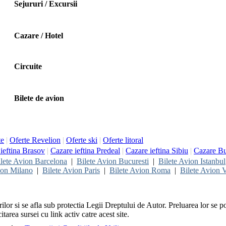
Sejururi / Excursii
Cazare / Hotel
Circuite
Bilete de avion
te
|
Oferte Revelion
|
Oferte ski
|
Oferte litoral
ieftina Brasov
|
Cazare ieftina Predeal
|
Cazare ieftina Sibiu
|
Cazare Bu
lete Avion Barcelona
|
Bilete Avion Bucuresti
|
Bilete Avion Istanbul
ion Milano
|
Bilete Avion Paris
|
Bilete Avion Roma
|
Bilete Avion V
rilor si se afla sub protectia Legii Dreptului de Autor. Preluarea lor se p
itarea sursei cu link activ catre acest site.