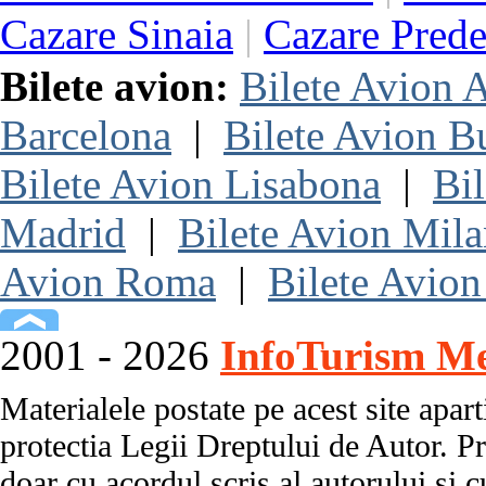
Cazare Sinaia
|
Cazare Prede
Bilete avion:
Bilete Avion
Barcelona
|
Bilete Avion B
Bilete Avion Lisabona
|
Bi
Madrid
|
Bilete Avion Mil
Avion Roma
|
Bilete Avion
2001 - 2026
InfoTurism Me
Materialele postate pe acest site apart
protectia Legii Dreptului de Autor. Pr
doar cu acordul scris al autorului si c