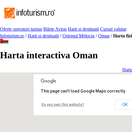
Oferte operatori turism
Bilete Avion
Harti si destinatii
Cursul valutar
Infoturism.ro
/
Harti si destinatii
/
Orientul Mijlociu
/
Oman
/
Harta fi
Harta interactiva Oman
Harta
This page can't load Google Maps correctly.
OK
Do you own this website?