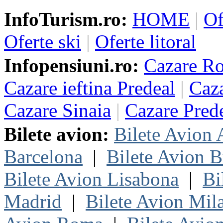
InfoTurism.ro:
HOME
|
Of
Oferte ski
|
Oferte litoral
Infopensiuni.ro:
Cazare R
Cazare ieftina Predeal
|
Caza
Cazare Sinaia
|
Cazare Pred
Bilete avion:
Bilete Avion
Barcelona
|
Bilete Avion B
Bilete Avion Lisabona
|
Bi
Madrid
|
Bilete Avion Mil