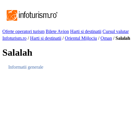
Oferte operatori turism
Bilete Avion
Harti si destinatii
Cursul valutar
Infoturism.ro
/
Harti si destinatii
/
Orientul Mijlociu
/
Oman
/
Salalah
Salalah
Informatii generale