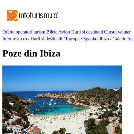
Oferte operatori turism
Bilete Avion
Harti si destinatii
Cursul valutar
Infoturism.ro
/
Harti si destinatii
/
Europa
/
Spania
/
Ibiza
/
Galerie fot
Poze din Ibiza