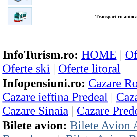
Transport cu autoc
InfoTurism.ro:
HOME
|
Of
Oferte ski
|
Oferte litoral
Infopensiuni.ro:
Cazare R
Cazare ieftina Predeal
|
Caza
Cazare Sinaia
|
Cazare Pred
Bilete avion:
Bilete Avion