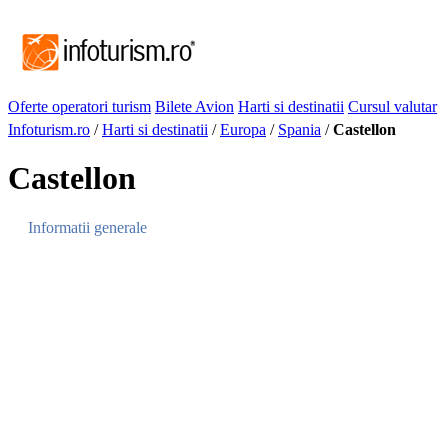
Oferte operatori turism
Bilete Avion
Harti si destinatii
Cursul valutar
Infoturism.ro
/
Harti si destinatii
/
Europa
/
Spania
/
Castellon
Castellon
Informatii generale