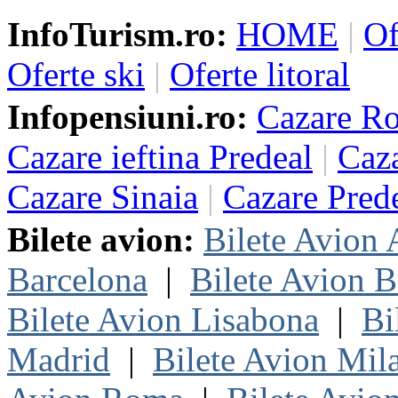
InfoTurism.ro:
HOME
|
Of
Oferte ski
|
Oferte litoral
Infopensiuni.ro:
Cazare R
Cazare ieftina Predeal
|
Caza
Cazare Sinaia
|
Cazare Pred
Bilete avion:
Bilete Avion
Barcelona
|
Bilete Avion B
Bilete Avion Lisabona
|
Bi
Madrid
|
Bilete Avion Mil