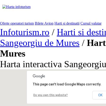
Oferte operatori turism
Bilete Avion
Harti si destinatii
Cursul valutar
Infoturism.ro
/
Harti si desti
Sangeorgiu de Mures
/
Hart
Mures
Harta interactiva Sangeorgi
This page can't load Google Maps correctly.
OK
Do you own this website?