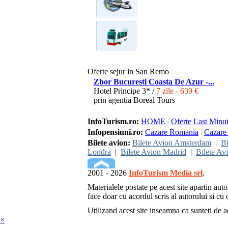
Oferte sejur in San Remo
Zbor Bucuresti Coasta De Azur -...
Hotel Principe 3* /
7 zile - 639 €
prin agentia Boreal Tours
InfoTurism.ro:
HOME
|
Oferte Last Minu
Infopensiuni.ro:
Cazare Romania
|
Cazare 
Bilete avion:
Bilete Avion Amsterdam
|
Bi
Londra
|
Bilete Avion Madrid
|
Bilete Av
2001 - 2026
InfoTurism Media srl
.
Materialele postate pe acest site apartin auto
face doar cu acordul scris al autorului si cu c
Utilizand acest site inseamna ca sunteti de 
×