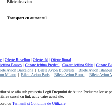
Bilete de avion
Transport cu autocarul
te
|
Oferte Revelion
|
Oferte ski
|
Oferte litoral
ieftina Brasov
|
Cazare ieftina Predeal
|
Cazare ieftina Sibiu
|
Cazare Bu
lete Avion Barcelona
|
Bilete Avion Bucuresti
|
Bilete Avion Istanbul
ion Milano
|
Bilete Avion Paris
|
Bilete Avion Roma
|
Bilete Avion V
rilor si se afla sub protectia Legii Dreptului de Autor. Preluarea lor se p
itarea sursei cu link activ catre acest site.
acord cu
Termenii si Conditiile de Utilizare