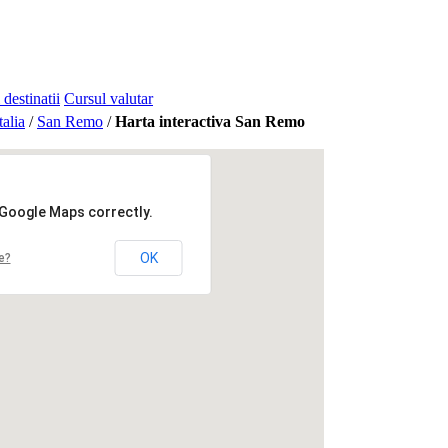
 destinatii
Cursul valutar
talia
/
San Remo
/
Harta interactiva San Remo
 Google Maps correctly.
OK
e?