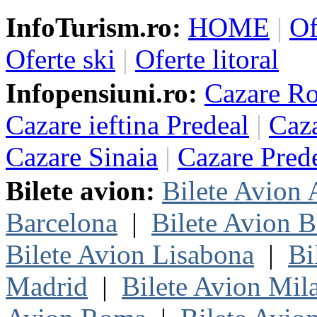
InfoTurism.ro:
HOME
|
Of
Oferte ski
|
Oferte litoral
Infopensiuni.ro:
Cazare R
Cazare ieftina Predeal
|
Caza
Cazare Sinaia
|
Cazare Pred
Bilete avion:
Bilete Avion
Barcelona
|
Bilete Avion B
Bilete Avion Lisabona
|
Bi
Madrid
|
Bilete Avion Mil