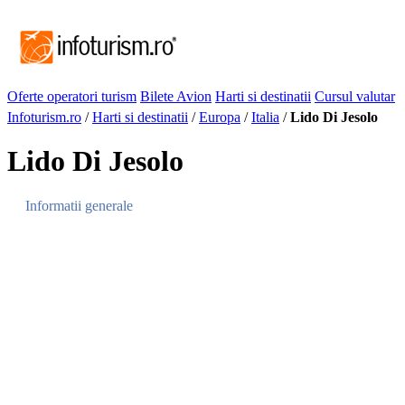
Oferte operatori turism
Bilete Avion
Harti si destinatii
Cursul valutar
Infoturism.ro
/
Harti si destinatii
/
Europa
/
Italia
/
Lido Di Jesolo
Lido Di Jesolo
Informatii generale