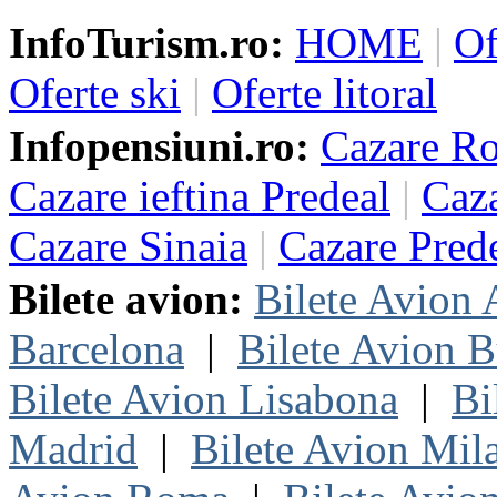
InfoTurism.ro:
HOME
|
Of
Oferte ski
|
Oferte litoral
Infopensiuni.ro:
Cazare R
Cazare ieftina Predeal
|
Caza
Cazare Sinaia
|
Cazare Pred
Bilete avion:
Bilete Avion
Barcelona
|
Bilete Avion B
Bilete Avion Lisabona
|
Bi
Madrid
|
Bilete Avion Mil