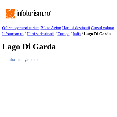
Oferte operatori turism
Bilete Avion
Harti si destinatii
Cursul valutar
Infoturism.ro
/
Harti si destinatii
/
Europa
/
Italia
/
Lago Di Garda
Lago Di Garda
Informatii generale