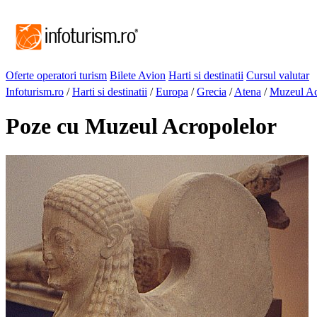
Oferte operatori turism
Bilete Avion
Harti si destinatii
Cursul valutar
Infoturism.ro
/
Harti si destinatii
/
Europa
/
Grecia
/
Atena
/
Muzeul Ac
Poze cu Muzeul Acropolelor