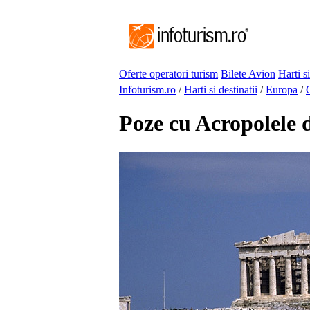
Oferte operatori turism
Bilete Avion
Harti si
Infoturism.ro
/
Harti si destinatii
/
Europa
/
Poze cu Acropolele 