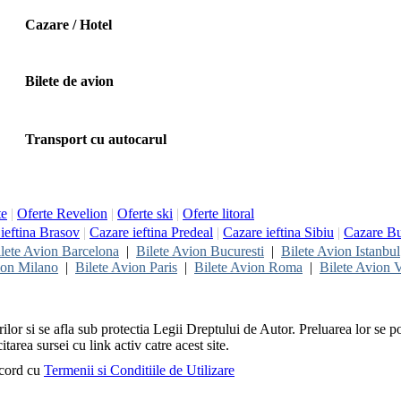
Cazare / Hotel
Bilete de avion
Transport cu autocarul
te
|
Oferte Revelion
|
Oferte ski
|
Oferte litoral
ieftina Brasov
|
Cazare ieftina Predeal
|
Cazare ieftina Sibiu
|
Cazare Bu
lete Avion Barcelona
|
Bilete Avion Bucuresti
|
Bilete Avion Istanbul
ion Milano
|
Bilete Avion Paris
|
Bilete Avion Roma
|
Bilete Avion V
rilor si se afla sub protectia Legii Dreptului de Autor. Preluarea lor se p
itarea sursei cu link activ catre acest site.
acord cu
Termenii si Conditiile de Utilizare