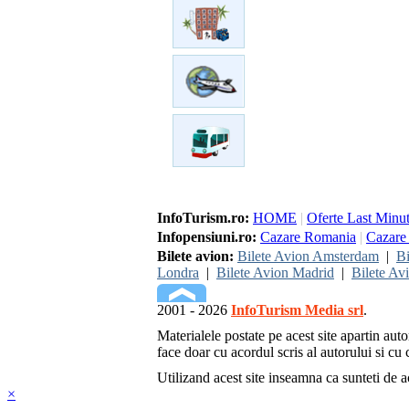
InfoTurism.ro:
HOME
|
Oferte Last Minu
Infopensiuni.ro:
Cazare Romania
|
Cazare 
Bilete avion:
Bilete Avion Amsterdam
|
Bi
Londra
|
Bilete Avion Madrid
|
Bilete Av
2001 - 2026
InfoTurism Media srl
.
Materialele postate pe acest site apartin auto
face doar cu acordul scris al autorului si cu c
Utilizand acest site inseamna ca sunteti de 
×