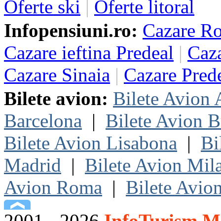
Oferte ski
|
Oferte litoral
Infopensiuni.ro:
Cazare R
Cazare ieftina Predeal
|
Caza
Cazare Sinaia
|
Cazare Pred
Bilete avion:
Bilete Avion
Barcelona
|
Bilete Avion B
Bilete Avion Lisabona
|
Bi
Madrid
|
Bilete Avion Mil
Avion Roma
|
Bilete Avio
2001 - 2026
InfoTurism Me