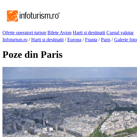
Oferte operatori turism
Bilete Avion
Harti si destinatii
Cursul valutar
Infoturism.ro
/
Harti si destinatii
/
Europa
/
Franta
/
Paris
/
Galerie foto
Poze din Paris