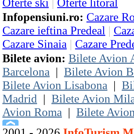
Oferte ski
|
Oferte litoral
Infopensiuni.ro:
Cazare R
Cazare ieftina Predeal
|
Caza
Cazare Sinaia
|
Cazare Pred
Bilete avion:
Bilete Avion
Barcelona
|
Bilete Avion B
Bilete Avion Lisabona
|
Bi
Madrid
|
Bilete Avion Mil
Avion Roma
|
Bilete Avio
2001 - 2026
InfoTurism Me