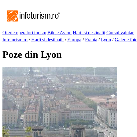
Oferte operatori turism
Bilete Avion
Harti si destinatii
Cursul valutar
Infoturism.ro
/
Harti si destinatii
/
Europa
/
Franta
/
Lyon
/
Galerie fot
Poze din Lyon