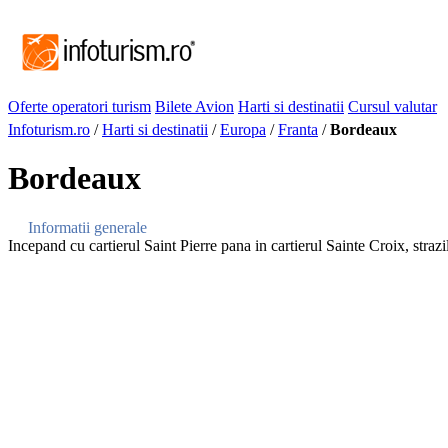
Oferte operatori turism
Bilete Avion
Harti si destinatii
Cursul valutar
Infoturism.ro
/
Harti si destinatii
/
Europa
/
Franta
/
Bordeaux
Bordeaux
Informatii generale
Incepand cu cartierul Saint Pierre pana in cartierul Sainte Croix, stra