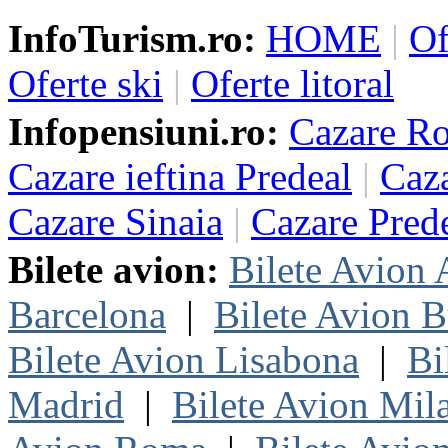
InfoTurism.ro:
HOME
|
Of
Oferte ski
|
Oferte litoral
Infopensiuni.ro:
Cazare R
Cazare ieftina Predeal
|
Caza
Cazare Sinaia
|
Cazare Pred
Bilete avion:
Bilete Avion
Barcelona
|
Bilete Avion B
Bilete Avion Lisabona
|
Bi
Madrid
|
Bilete Avion Mil