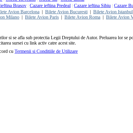
ieftina Brasov
|
Cazare ieftina Predeal
|
Cazare ieftina Sibiu
|
Cazare Bu
lete Avion Barcelona
|
Bilete Avion Bucuresti
|
Bilete Avion Istanbul
ion Milano
|
Bilete Avion Paris
|
Bilete Avion Roma
|
Bilete Avion V
rilor si se afla sub protectia Legii Dreptului de Autor. Preluarea lor se p
itarea sursei cu link activ catre acest site.
acord cu
Termenii si Conditiile de Utilizare