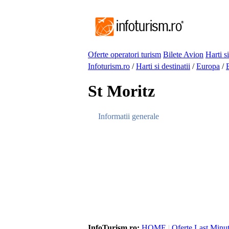
Oferte operatori turism
Bilete Avion
Harti si
Infoturism.ro
/
Harti si destinatii
/
Europa
/
St Moritz
Informatii generale
InfoTurism.ro:
HOME
|
Oferte Last Minu