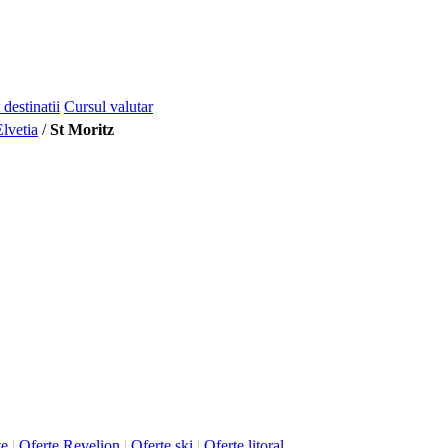
 destinatii
Cursul valutar
Elvetia
/
St Moritz
te
|
Oferte Revelion
|
Oferte ski
|
Oferte litoral