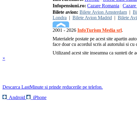
Infopensiuni.ro:
Cazare Romania
|
Cazare 
Bilete avion:
Bilete Avion Amsterdam
|
Bi
Londra
|
Bilete Avion Madrid
|
Bilete Av
2001 - 2026
InfoTurism Media srl
.
Materialele postate pe acest site apartin auto
face doar cu acordul scris al autorului si cu c
Utilizand acest site inseamna ca sunteti de 
×
Descarca LastMinute si prinde reducerile pe telefon.
Android
iPhone