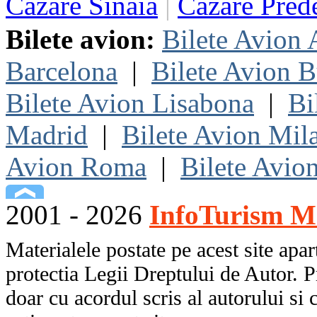
Cazare Sinaia
|
Cazare Pred
Bilete avion:
Bilete Avion
Barcelona
|
Bilete Avion B
Bilete Avion Lisabona
|
Bi
Madrid
|
Bilete Avion Mil
Avion Roma
|
Bilete Avio
2001 - 2026
InfoTurism Me
Materialele postate pe acest site apart
protectia Legii Dreptului de Autor. P
doar cu acordul scris al autorului si 