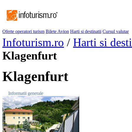
Oferte operatori turism
Bilete Avion
Harti si destinatii
Cursul valutar
Infoturism.ro
/
Harti si desti
Klagenfurt
Klagenfurt
Informatii generale