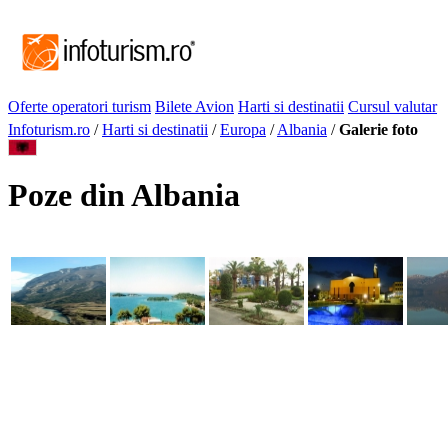
Oferte operatori turism
Bilete Avion
Harti si destinatii
Cursul valutar
Infoturism.ro
/
Harti si destinatii
/
Europa
/
Albania
/
Galerie foto
Poze din Albania