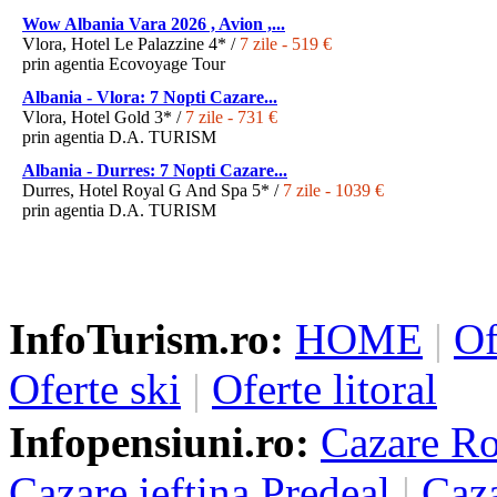
Wow Albania Vara 2026 , Avion ,...
Vlora, Hotel Le Palazzine 4* /
7 zile - 519 €
prin agentia Ecovoyage Tour
Albania - Vlora: 7 Nopti Cazare...
Vlora, Hotel Gold 3* /
7 zile - 731 €
prin agentia D.A. TURISM
Albania - Durres: 7 Nopti Cazare...
Durres, Hotel Royal G And Spa 5* /
7 zile - 1039 €
prin agentia D.A. TURISM
InfoTurism.ro:
HOME
|
Of
Oferte ski
|
Oferte litoral
Infopensiuni.ro:
Cazare R
Cazare ieftina Predeal
|
Caza