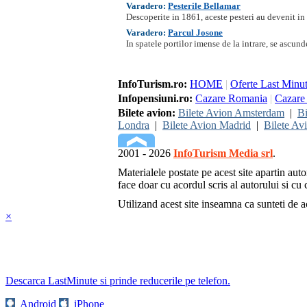
Varadero:
Pesterile Bellamar
Descoperite in 1861, aceste pesteri au devenit in
Varadero:
Parcul Josone
In spatele portilor imense de la intrare, se ascun
InfoTurism.ro:
HOME
|
Oferte Last Minu
Infopensiuni.ro:
Cazare Romania
|
Cazare 
Bilete avion:
Bilete Avion Amsterdam
|
Bi
Londra
|
Bilete Avion Madrid
|
Bilete Av
2001 - 2026
InfoTurism Media srl
.
Materialele postate pe acest site apartin auto
face doar cu acordul scris al autorului si cu c
Utilizand acest site inseamna ca sunteti de 
×
Descarca LastMinute si prinde reducerile pe telefon.
Android
iPhone