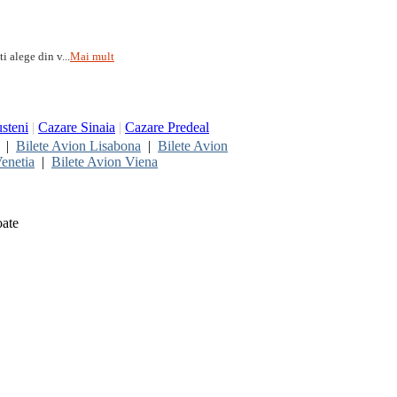
i alege din v...
Mai mult
steni
|
Cazare Sinaia
|
Cazare Predeal
|
Bilete Avion Lisabona
|
Bilete Avion
enetia
|
Bilete Avion Viena
oate