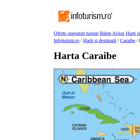
Oferte operatori turism
Bilete Avion
Harti si
Infoturism.ro
/
Harti si destinatii
/
Caraibe
/
Harta Caraibe