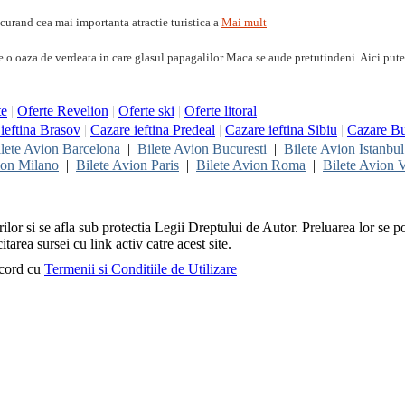
 curand cea mai importanta atractie turistica a
Mai mult
de o oaza de verdeata in care glasul papagalilor Maca se aude pretutindeni. Aici putet
te
|
Oferte Revelion
|
Oferte ski
|
Oferte litoral
ieftina Brasov
|
Cazare ieftina Predeal
|
Cazare ieftina Sibiu
|
Cazare Bu
lete Avion Barcelona
|
Bilete Avion Bucuresti
|
Bilete Avion Istanbul
ion Milano
|
Bilete Avion Paris
|
Bilete Avion Roma
|
Bilete Avion V
rilor si se afla sub protectia Legii Dreptului de Autor. Preluarea lor se p
itarea sursei cu link activ catre acest site.
acord cu
Termenii si Conditiile de Utilizare