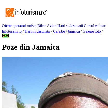
Oferte operatori turism
Bilete Avion
Harti si destinatii
Cursul valutar
Infoturism.ro
/
Harti si destinatii
/
Caraibe
/
Jamaica
/
Galerie foto
/
Poze din Jamaica