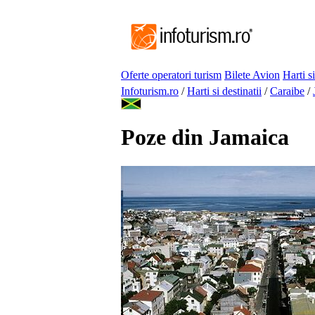
Oferte operatori turism
Bilete Avion
Harti si
Infoturism.ro
/
Harti si destinatii
/
Caraibe
/
Poze din Jamaica