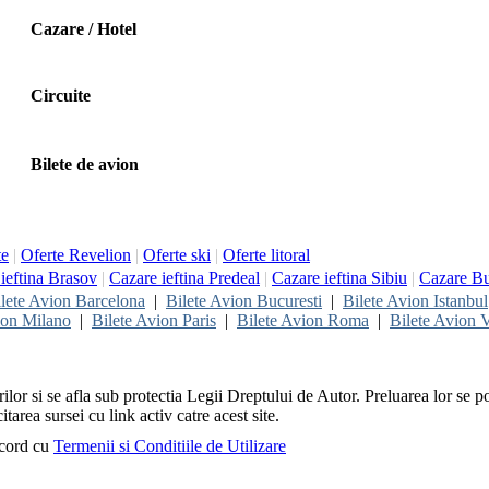
Cazare / Hotel
Circuite
Bilete de avion
te
|
Oferte Revelion
|
Oferte ski
|
Oferte litoral
ieftina Brasov
|
Cazare ieftina Predeal
|
Cazare ieftina Sibiu
|
Cazare Bu
lete Avion Barcelona
|
Bilete Avion Bucuresti
|
Bilete Avion Istanbul
ion Milano
|
Bilete Avion Paris
|
Bilete Avion Roma
|
Bilete Avion V
rilor si se afla sub protectia Legii Dreptului de Autor. Preluarea lor se p
itarea sursei cu link activ catre acest site.
acord cu
Termenii si Conditiile de Utilizare