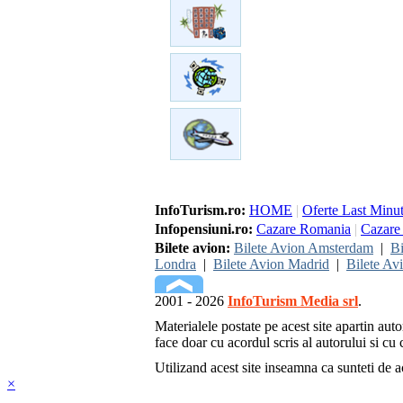
InfoTurism.ro:
HOME
|
Oferte Last Minu
Infopensiuni.ro:
Cazare Romania
|
Cazare 
Bilete avion:
Bilete Avion Amsterdam
|
Bi
Londra
|
Bilete Avion Madrid
|
Bilete Av
2001 - 2026
InfoTurism Media srl
.
Materialele postate pe acest site apartin auto
face doar cu acordul scris al autorului si cu c
Utilizand acest site inseamna ca sunteti de 
×