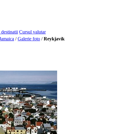
 destinatii
Cursul valutar
Jamaica
/
Galerie foto
/
Reykjavík