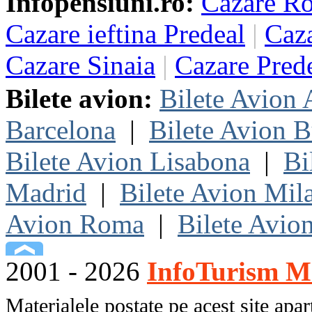
Infopensiuni.ro:
Cazare R
Cazare ieftina Predeal
|
Caza
Cazare Sinaia
|
Cazare Pred
Bilete avion:
Bilete Avion
Barcelona
|
Bilete Avion B
Bilete Avion Lisabona
|
Bi
Madrid
|
Bilete Avion Mil
Avion Roma
|
Bilete Avio
2001 - 2026
InfoTurism Me
Materialele postate pe acest site apart