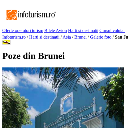
Oferte operatori turism
Bilete Avion
Harti si destinatii
Cursul valutar
Infoturism.ro
/
Harti si destinatii
/
Asia
/
Brunei
/
Galerie foto
/
San J
Poze din Brunei