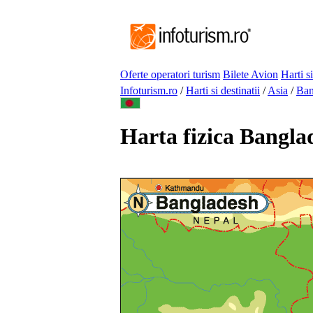
Oferte operatori turism
Bilete Avion
Harti si
Infoturism.ro
/
Harti si destinatii
/
Asia
/
Ban
Harta fizica Bangla