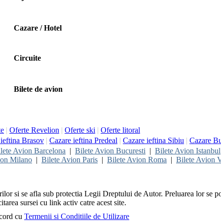
Cazare / Hotel
Circuite
Bilete de avion
te
|
Oferte Revelion
|
Oferte ski
|
Oferte litoral
ieftina Brasov
|
Cazare ieftina Predeal
|
Cazare ieftina Sibiu
|
Cazare Bu
lete Avion Barcelona
|
Bilete Avion Bucuresti
|
Bilete Avion Istanbul
ion Milano
|
Bilete Avion Paris
|
Bilete Avion Roma
|
Bilete Avion V
rilor si se afla sub protectia Legii Dreptului de Autor. Preluarea lor se p
itarea sursei cu link activ catre acest site.
acord cu
Termenii si Conditiile de Utilizare