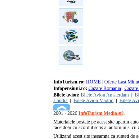
InfoTurism.ro:
HOME
|
Oferte Last Minu
Infopensiuni.ro:
Cazare Romania
|
Cazare 
Bilete avion:
Bilete Avion Amsterdam
|
Bi
Londra
|
Bilete Avion Madrid
|
Bilete Av
2001 - 2026
InfoTurism Media srl
.
Materialele postate pe acest site apartin auto
face doar cu acordul scris al autorului si cu c
Utilizand acest site inseamna ca sunteti de 