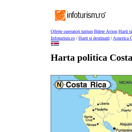
Oferte operatori turism
Bilete Avion
Harti si
Infoturism.ro
/
Harti si destinatii
/
America C
Harta politica Cost