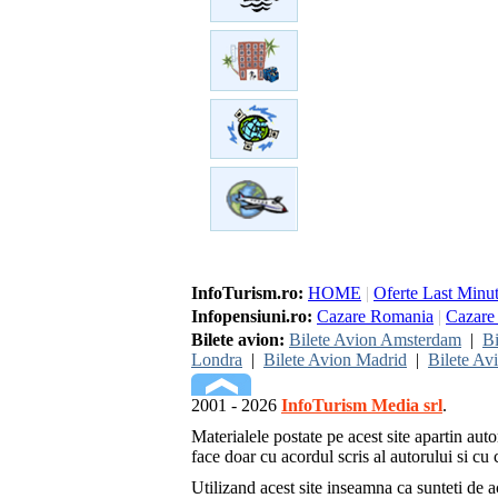
InfoTurism.ro:
HOME
|
Oferte Last Minu
Infopensiuni.ro:
Cazare Romania
|
Cazare 
Bilete avion:
Bilete Avion Amsterdam
|
Bi
Londra
|
Bilete Avion Madrid
|
Bilete Av
2001 - 2026
InfoTurism Media srl
.
Materialele postate pe acest site apartin auto
face doar cu acordul scris al autorului si cu c
Utilizand acest site inseamna ca sunteti de 