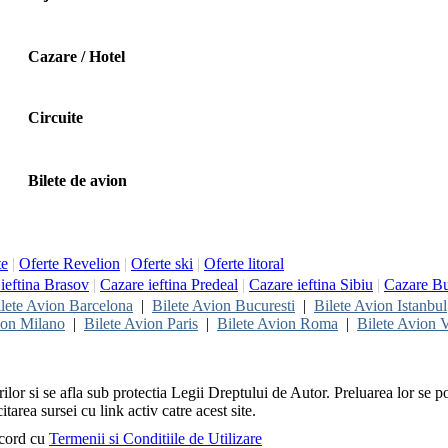
Cazare / Hotel
Circuite
Bilete de avion
te
|
Oferte Revelion
|
Oferte ski
|
Oferte litoral
ieftina Brasov
|
Cazare ieftina Predeal
|
Cazare ieftina Sibiu
|
Cazare Bu
lete Avion Barcelona
|
Bilete Avion Bucuresti
|
Bilete Avion Istanbul
ion Milano
|
Bilete Avion Paris
|
Bilete Avion Roma
|
Bilete Avion V
rilor si se afla sub protectia Legii Dreptului de Autor. Preluarea lor se p
itarea sursei cu link activ catre acest site.
acord cu
Termenii si Conditiile de Utilizare