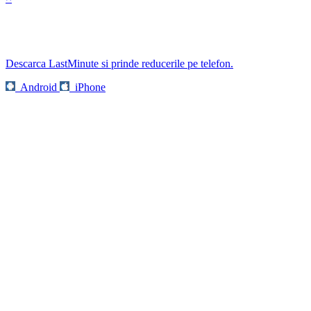
Descarca LastMinute si prinde reducerile pe telefon.
Android
iPhone