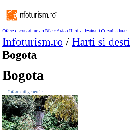
Oferte operatori turism
Bilete Avion
Harti si destinatii
Cursul valutar
Infoturism.ro
/
Harti si desti
Bogota
Bogota
Informatii generale