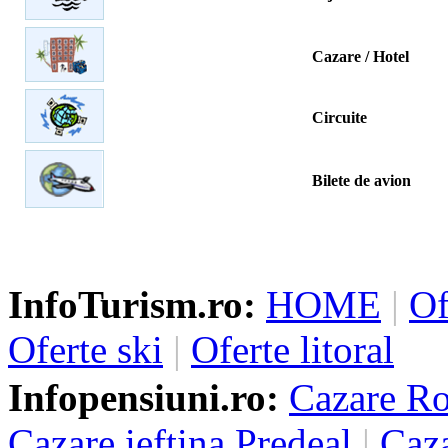
Cazare / Hotel
Circuite
Bilete de avion
InfoTurism.ro:
HOME
|
Of
Oferte ski
|
Oferte litoral
Infopensiuni.ro:
Cazare R
Cazare ieftina Predeal
|
Caza