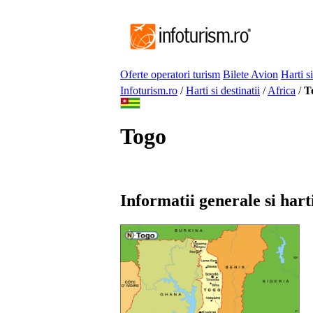
Oferte operatori turism
Bilete Avion
Harti si
Infoturism.ro
/
Harti si destinatii
/
Africa
/
T
Togo
Informatii generale si hart