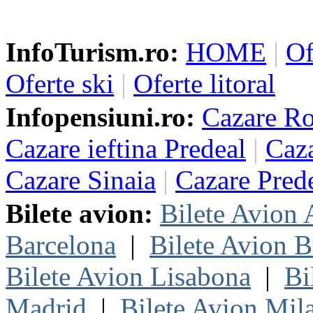
InfoTurism.ro:
HOME
|
Of
Oferte ski
|
Oferte litoral
Infopensiuni.ro:
Cazare R
Cazare ieftina Predeal
|
Caza
Cazare Sinaia
|
Cazare Pred
Bilete avion:
Bilete Avion
Barcelona
|
Bilete Avion B
Bilete Avion Lisabona
|
Bi
Madrid
|
Bilete Avion Mil