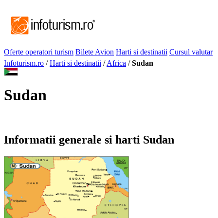
Oferte operatori turism
Bilete Avion
Harti si destinatii
Cursul valutar
Infoturism.ro
/
Harti si destinatii
/
Africa
/
Sudan
Sudan
Informatii generale si harti Sudan