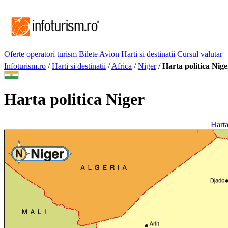
Oferte operatori turism
Bilete Avion
Harti si destinatii
Cursul valutar
Infoturism.ro
/
Harti si destinatii
/
Africa
/
Niger
/
Harta politica Nige
Harta politica Niger
Harta