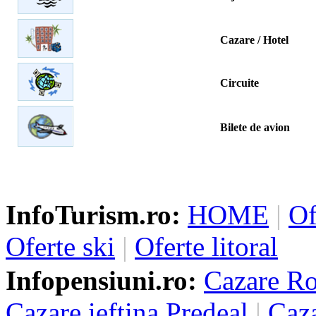
Cazare / Hotel
Circuite
Bilete de avion
InfoTurism.ro:
HOME
|
Of
Oferte ski
|
Oferte litoral
Infopensiuni.ro:
Cazare R
Cazare ieftina Predeal
|
Caza