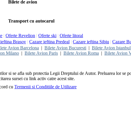
Bilete de avion
Transport cu autocarul
te
|
Oferte Revelion
|
Oferte ski
|
Oferte litoral
ieftina Brasov
|
Cazare ieftina Predeal
|
Cazare ieftina Sibiu
|
Cazare Bu
lete Avion Barcelona
|
Bilete Avion Bucuresti
|
Bilete Avion Istanbul
ion Milano
|
Bilete Avion Paris
|
Bilete Avion Roma
|
Bilete Avion V
rilor si se afla sub protectia Legii Dreptului de Autor. Preluarea lor se p
itarea sursei cu link activ catre acest site.
acord cu
Termenii si Conditiile de Utilizare