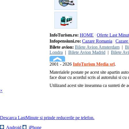
InfoTurism.ro:
HOME
|
Oferte Last Minu
Infopensiuni.ro:
Cazare Romania
|
Cazare 
Bilete avion:
Bilete Avion Amsterdam
|
Bi
Londra
|
Bilete Avion Madrid
|
Bilete Av
2001 - 2026
InfoTurism Media srl
.
Materialele postate pe acest site apartin auto
face doar cu acordul scris al autorului si cu c
Utilizand acest site inseamna ca sunteti de 
×
Descarca LastMinute si prinde reducerile pe telefon.
Android
iPhone