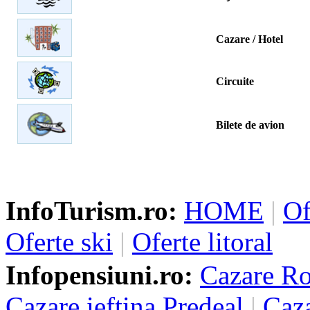
Cazare / Hotel
Circuite
Bilete de avion
InfoTurism.ro:
HOME
|
Of
Oferte ski
|
Oferte litoral
Infopensiuni.ro:
Cazare R
Cazare ieftina Predeal
|
Caza