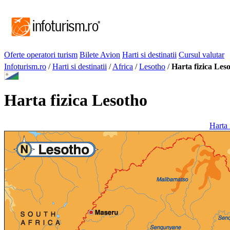
Oferte operatori turism
Bilete Avion
Harti si destinatii
Cursul valutar
Infoturism.ro
/
Harti si destinatii
/
Africa
/
Lesotho
/
Harta fizica Les
Harta fizica Lesotho
Harta 