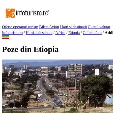
Oferte operatori turism
Bilete Avion
Harti si destinatii
Cursul valutar
Infoturism.ro
/
Harti si destinatii
/
Africa
/
Etiopia
/
Galerie foto
/
Addi
Poze din Etiopia