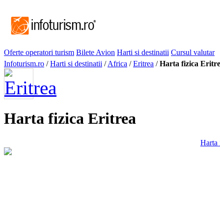
Oferte operatori turism
Bilete Avion
Harti si destinatii
Cursul valutar
Infoturism.ro
/
Harti si destinatii
/
Africa
/
Eritrea
/
Harta fizica Eritr
Harta fizica Eritrea
Harta 