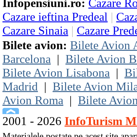
Infopensiuni.ro:
Cazare R
Cazare ieftina Predeal
|
Caza
Cazare Sinaia
|
Cazare Pred
Bilete avion:
Bilete Avion
Barcelona
|
Bilete Avion B
Bilete Avion Lisabona
|
Bi
Madrid
|
Bilete Avion Mil
Avion Roma
|
Bilete Avio
2001 - 2026
InfoTurism Me
Materialele postate pe acest site apart