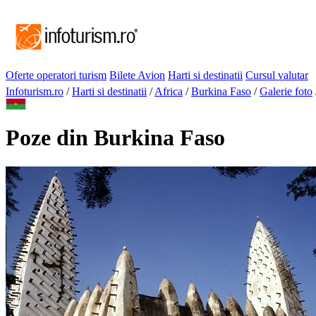
Oferte operatori turism
Bilete Avion
Harti si destinatii
Cursul valutar
Infoturism.ro
/
Harti si destinatii
/
Africa
/
Burkina Faso
/
Galerie foto
Poze din Burkina Faso